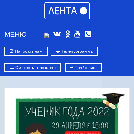
МЕНЮ
Написать нам
Телепрограмма
Смотреть телеканал
Прайс-лист