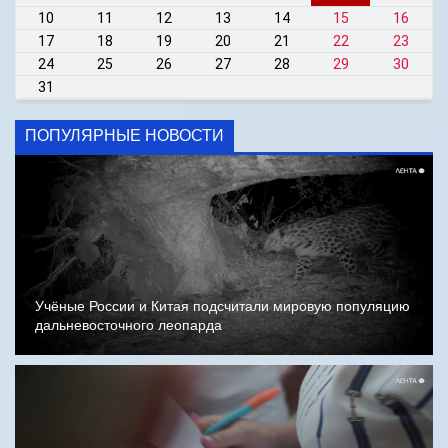
10
11
12
13
14
15
16
17
18
19
20
21
22
23
24
25
26
27
28
29
30
31
ПОПУЛЯРНЫЕ НОВОСТИ
Учёные России и Китая подсчитали мировую популяцию
дальневосточного леопарда