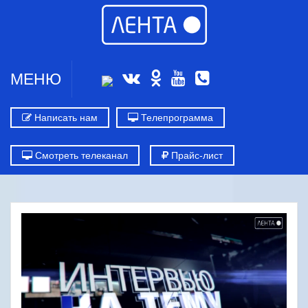
МЕНЮ
Написать нам
Телепрограмма
Смотреть телеканал
Прайс-лист